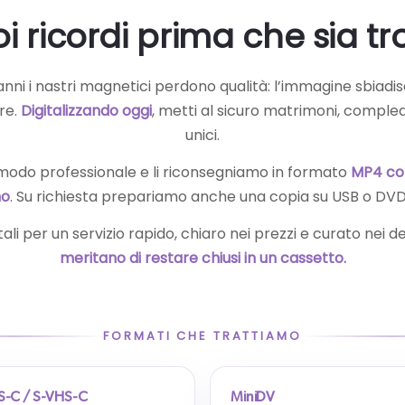
oi ricordi prima che sia t
anni i nastri magnetici perdono qualità: l’immagine sbiadisc
re.
Digitalizzando oggi
, metti al sicuro matrimoni, comple
unici.
n modo professionale e li riconsegniamo in formato
MP4 com
no
. Su richiesta prepariamo anche una copia su USB o DVD
tali per un servizio rapido, chiaro nei prezzi e curato nei de
meritano di restare chiusi in un cassetto.
FORMATI CHE TRATTIAMO
S-C / S-VHS-C
MiniDV