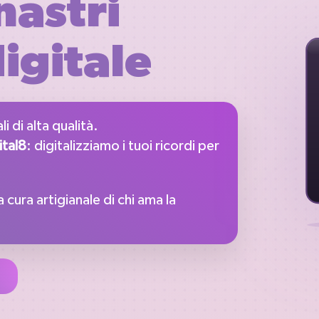
nastri
digitale
i di alta qualità.
ital8
: digitalizziamo i tuoi ricordi per
.
 cura artigianale di chi ama la