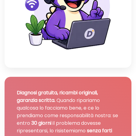
Diagnosi gratuita, ricambi originali,
garanzia scritta.
Quando ripariamo
qualcosa lo facciamo bene, e ce lo
prendiamo come responsabilità nostra: se
entro
30 giorni
il problema dovesse
ripresentarsi, lo risistemiamo
senza farti