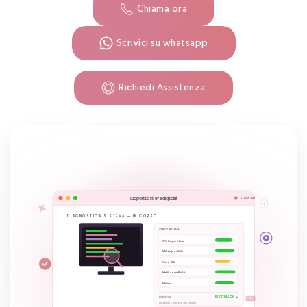
Chiama ora
Scrivici su whatsapp
Richiedi Assistenza
support.tastieredigitali.it
SUPPORT
REMOTE SUPPORT — CONNESSIONE ATTIVA
$ ssh user@cliente.local
Connecting…
CPU temperatura
✓ Authenticated
$ systemctl status
RAM disponibile
#TD-1142 · PC non si accende
3 services running
URGENTE
FIX
Studio Pozzana · alta priorità
$ apt update
Disco SSD
✓ All packages updated
#TD-1141 · Stampante offline
CORSO
Almas Concept · in lavorazione
Rete & connettività
#TD-1140 · Email non sincronizza
ATTESA
Antivirus
GEB Informatica · in attesa info
CLIENTE
TECNICO TD
#TD-1139 · Backup configurato
RISOLTO
5 Sapori · risolto in 38 min
CONNESSIONE CIFRATA · AnyDesk / TeamViewer
02:47