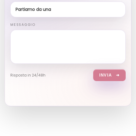
Partiamo da una domanda
|
MESSAGGIO
Ciao,

ho un’idea da mettere
Risposta in 24/48h
INVIA
➜